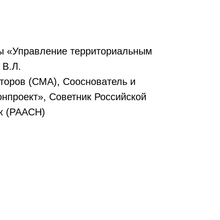
ы «Управление территориальным
 В.Л.
торов (СМА), Сооснователь и
нпроект», Советник Российской
к (РААСН)