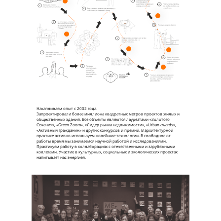
ЛИО
Накапливаем опыт с 2002 года.
Запроектировали более миллиона квадратных метров проектов жилых и
общественных зданий. Все объекты являются лауреатами «Золотого
Сечения», «Green Zoom», «Лидер рынка недвижимости», «Urban awards»,
«Активный гражданин» и других конкурсов и премий. В архитектурной
практике активно используем новейшие технологии. В свободное от
работы время мы занимаемся научной работой и исследованиями.
Практикуем работу в коллаборациях с отечественными и зарубежными
коллегами. Участие в культурных, социальных и экологических проектах
напитывает нас энергией.