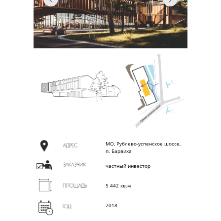
МО, Рублево-успенское шоссе,
п. Барвиха
частный инвестор
5 442 кв.м
2018