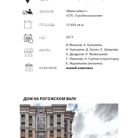
«Вересаева+»,
«СТК. Стройтехнология»
13 600 кв.м
2017
И.Машков, А. Кузьмина,
Н. Кузьмина, Д. Кулич, Е. Шицкова,
А. Дундуков, Н. Возвышаев,
Т. Иванова, А. Скупов (скульптура),
Е. Муравьева (мозаика)
жилой комплекс
ДОМ НА РОГОЖСКОМ ВАЛУ