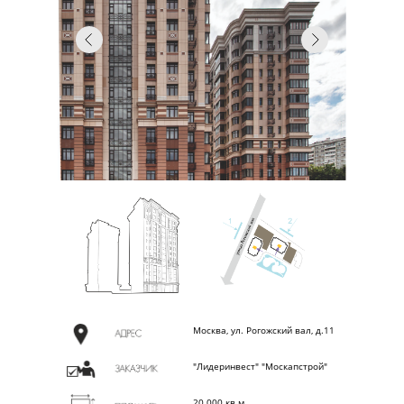
О
Москва, ул. Рогожский вал, д.11
"Лидеринвест" "Москапстрой"
20 000 кв.м