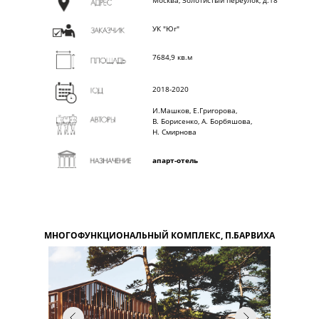
К
Москва, Золотистый переулок, д.18
УК "Юг"
7684,9 кв.м
2018-2020
И.Машков, Е.Григорова,
В. Борисенко, А. Борбяшова,
Н. Смирнова
апарт-отель
МНОГОФУНКЦИОНАЛЬНЫЙ КОМПЛЕКС, П.БАРВИХА