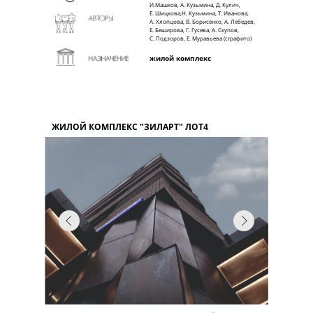
И.Машков, А. Кузьмина, Д. Кулич,
Е. Шицкова,Н. Кузьмина, Т. Иванова,
А. Хлопцова, В. Борисенко, А. Лебедев,
Е. Беширова, Г. Гусева, А. Скупов,
С. Подзоров, Е. Муравьева (сграфито)
жилой комплекс
ЖИЛОЙ КОМПЛЕКС "ЗИЛАРТ" ЛОТ4